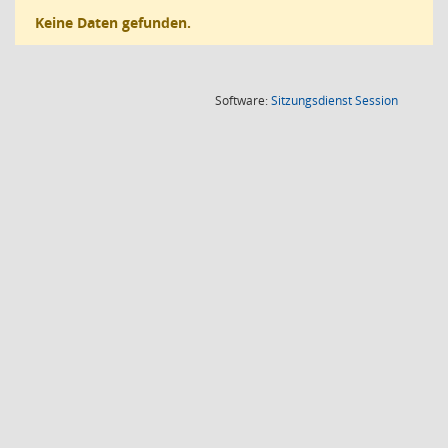
Keine Daten gefunden.
(Wird in
Software:
Sitzungsdienst
Session