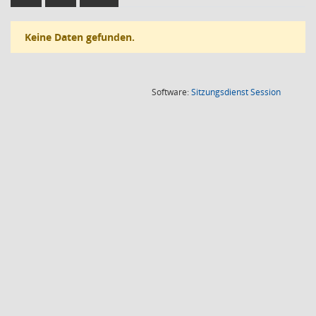
Keine Daten gefunden.
(Wird in
Software:
Sitzungsdienst
Session