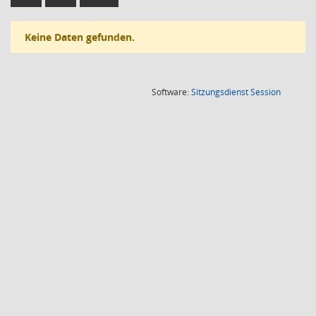
Keine Daten gefunden.
(Wird in
Software:
Sitzungsdienst
Session