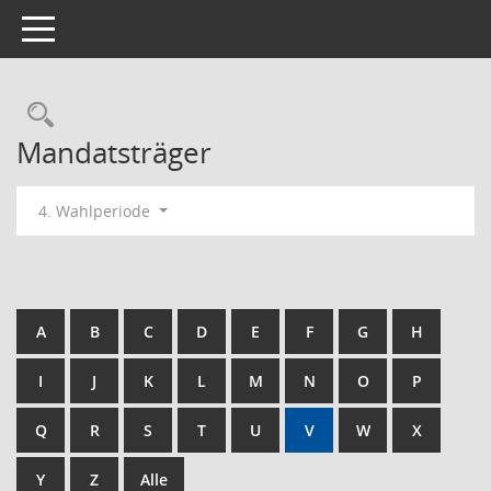
Toggle navigation
Rechercheauswahl
Mandatsträger
4. Wahlperiode
A
B
C
D
E
F
G
H
I
J
K
L
M
N
O
P
Q
R
S
T
U
V
W
X
Y
Z
Alle