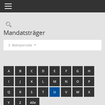
Toggle navigation
Rechercheauswahl
Mandatsträger
3. Wahlperiode
A
B
C
D
E
F
G
H
I
J
K
L
M
N
O
P
Q
R
S
T
U
V
W
X
Y
Z
Alle