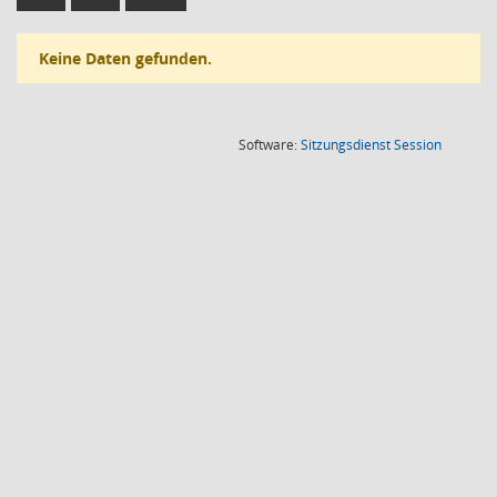
Keine Daten gefunden.
(Wird in
Software:
Sitzungsdienst
Session