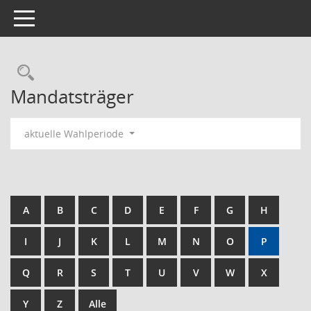
Toggle navigation
Rechercheauswahl
Mandatsträger
aktuelle Wahlperiode
A
B
C
D
E
F
G
H
I
J
K
L
M
N
O
P
Q
R
S
T
U
V
W
X
Y
Z
Alle