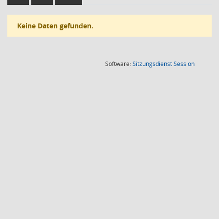
Keine Daten gefunden.
(Wird in
Software:
Sitzungsdienst
Session