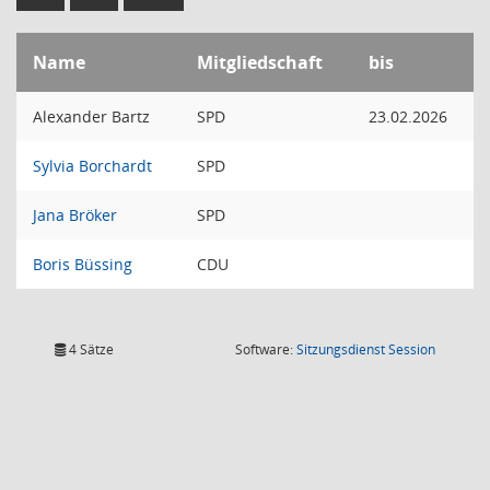
Name
Mitgliedschaft
bis
Alexander Bartz
SPD
23.02.2026
Sylvia Borchardt
SPD
Jana Bröker
SPD
Boris Büssing
CDU
(Wird in
4 Sätze
Software:
Sitzungsdienst
Session