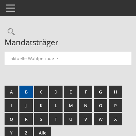
Toggle navigation
Rechercheauswahl
Mandatsträger
aktuelle Wahlperiode
A
B
C
D
E
F
G
H
I
J
K
L
M
N
O
P
Q
R
S
T
U
V
W
X
Y
Z
Alle