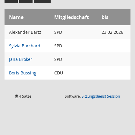
Name
Mitgliedschaft
bis
Alexander Bartz
SPD
23.02.2026
Sylvia Borchardt
SPD
Jana Bröker
SPD
Boris Büssing
CDU
(Wird in
4 Sätze
Software:
Sitzungsdienst
Session