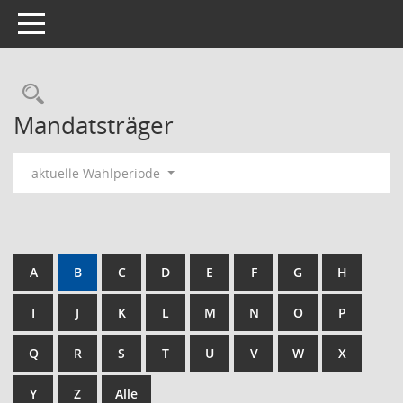
Toggle navigation
Rechercheauswahl
Mandatsträger
aktuelle Wahlperiode
A
B
C
D
E
F
G
H
I
J
K
L
M
N
O
P
Q
R
S
T
U
V
W
X
Y
Z
Alle