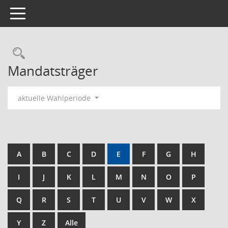
Toggle navigation
Rechercheauswahl
Mandatsträger
aktuelle Wahlperiode
A
B
C
D
E
F
G
H
I
J
K
L
M
N
O
P
Q
R
S
T
U
V
W
X
Y
Z
Alle