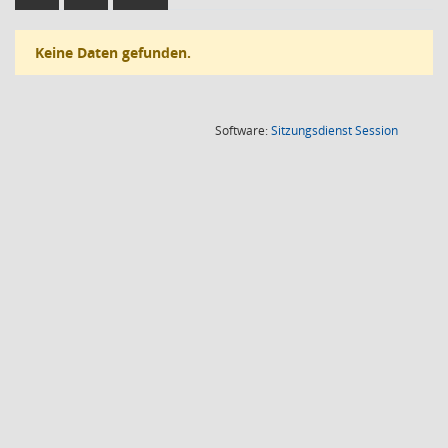
Keine Daten gefunden.
(Wird in
Software:
Sitzungsdienst
Session