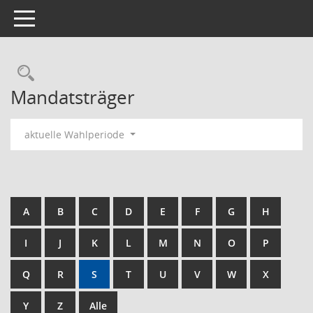
Toggle navigation
Rechercheauswahl
Mandatsträger
aktuelle Wahlperiode
A
B
C
D
E
F
G
H
I
J
K
L
M
N
O
P
Q
R
S
T
U
V
W
X
Y
Z
Alle