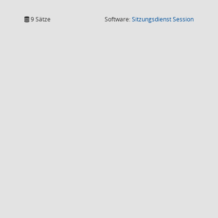
(Wird in
9 Sätze
Software:
Sitzungsdienst
Session