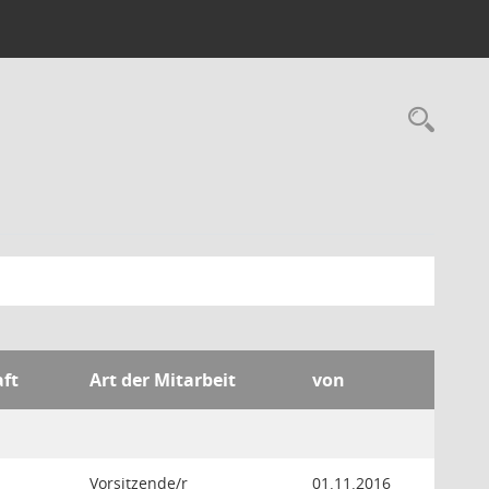
Rec
aft
Art der Mitarbeit
von
Vorsitzende/r
01.11.2016