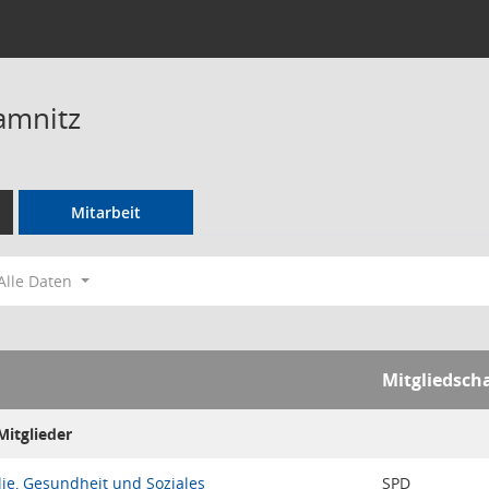
amnitz
Mitarbeit
Alle Daten
Mitgliedsch
itglieder
ie, Gesundheit und Soziales
SPD