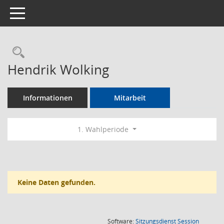
Toggle navigation
Rechercheauswahl
Hendrik Wolking
Informationen
Mitarbeit
1. Wahlperiode
Keine Daten gefunden.
(Wird in
Software:
Sitzungsdienst
Session