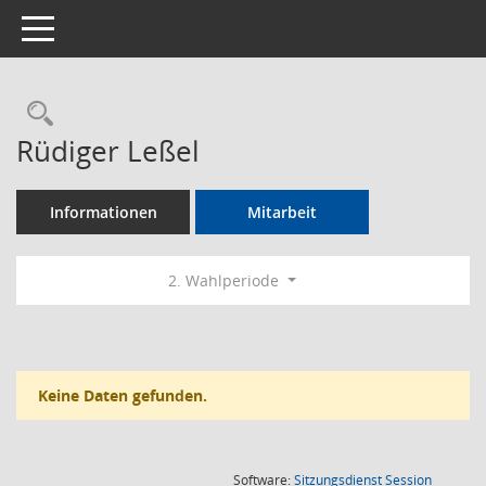
Toggle navigation
Rechercheauswahl
Rüdiger Leßel
Informationen
Mitarbeit
2. Wahlperiode
Keine Daten gefunden.
(Wird in
Software:
Sitzungsdienst
Session