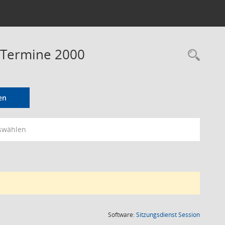
- Termine 2000
Rec
en
swählen
(Wird in
Software:
Sitzungsdienst
Session