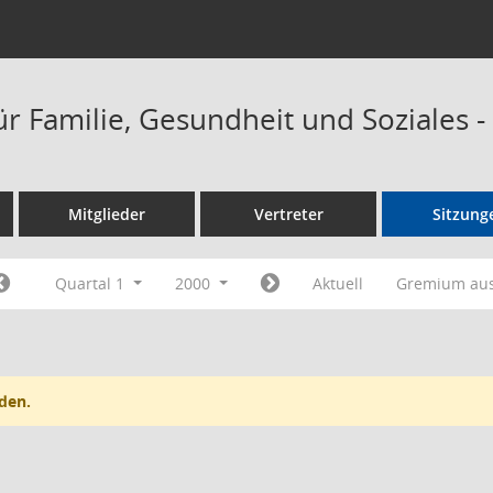
ür Familie, Gesundheit und Soziales 
Mitglieder
Vertreter
Sitzung
Quartal 1
2000
Aktuell
Gremium au
den.