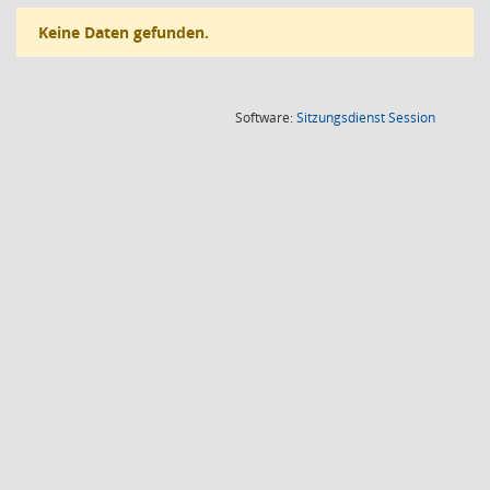
Keine Daten gefunden.
(Wird in
Software:
Sitzungsdienst
Session