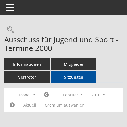
Toggle navigation
Rechercheauswahl
Ausschuss für Jugend und Sport -
Termine 2000
Informationen
Mitglieder
Vertreter
Sitzungen
Monat
Februar
2000
Aktuell
Gremium auswählen