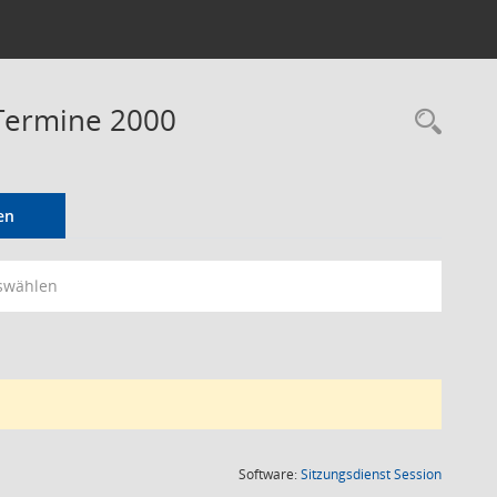
 Termine 2000
Rec
en
swählen
(Wird in
Software:
Sitzungsdienst
Session