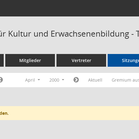
ür Kultur und Erwachsenenbildung -
Mitglieder
Vertreter
Sitzung
April
2000
Aktuell
Gremium au
den.