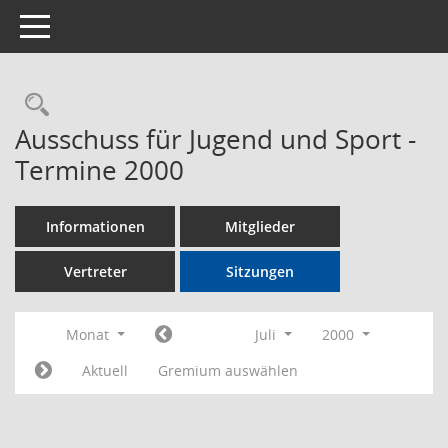
Toggle navigation
Rechercheauswahl
Ausschuss für Jugend und Sport -
Termine 2000
Informationen
Mitglieder
Vertreter
Sitzungen
Monat
Juli
2000
Aktuell
Gremium auswählen