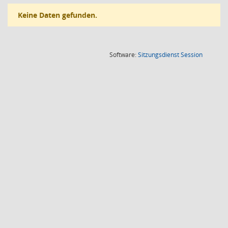
Keine Daten gefunden.
(Wird in
Software:
Sitzungsdienst
Session