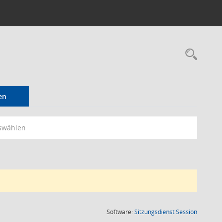
Rec
en
swählen
(Wird in
Software:
Sitzungsdienst
Session