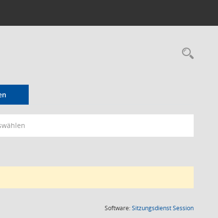
Rec
en
swählen
(Wird in
Software:
Sitzungsdienst
Session