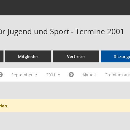
ür Jugend und Sport - Termine 2001
Mitglieder
Vertreter
Sitzung
September
2001
Aktuell
Gremium au
den.