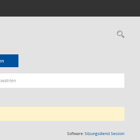
Rec
en
swählen
(Wird in
Software:
Sitzungsdienst
Session