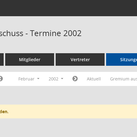
schuss - Termine 2002
Mitglieder
Vertreter
Sitzung
Februar
2002
Aktuell
Gremium au
den.