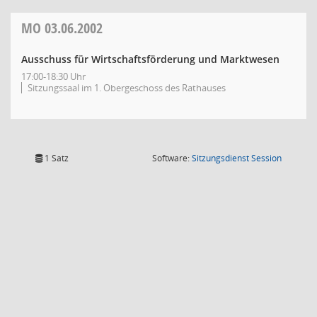
MO
03.06.2002
Ausschuss für Wirtschaftsförderung und Marktwesen
17:00-18:30 Uhr
Sitzungssaal im 1. Obergeschoss des Rathauses
(Wird in
1 Satz
Software:
Sitzungsdienst
Session