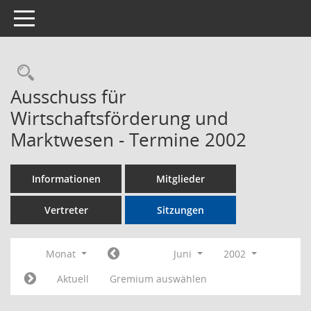
Toggle navigation
Rechercheauswahl
Ausschuss für
Wirtschaftsförderung und
Marktwesen - Termine 2002
Informationen
Mitglieder
Vertreter
Sitzungen
Monat
Juni
2002
Aktuell
Gremium auswählen