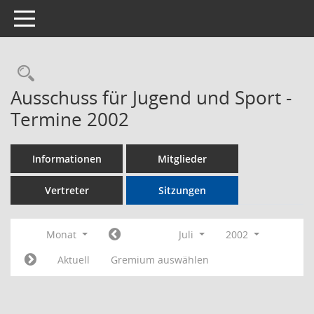
Toggle navigation
Rechercheauswahl
Ausschuss für Jugend und Sport -
Termine 2002
Informationen
Mitglieder
Vertreter
Sitzungen
Monat
Juli
2002
Aktuell
Gremium auswählen