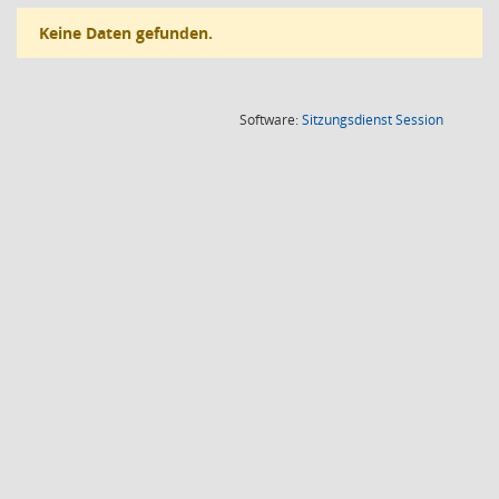
Keine Daten gefunden.
(Wird in
Software:
Sitzungsdienst
Session