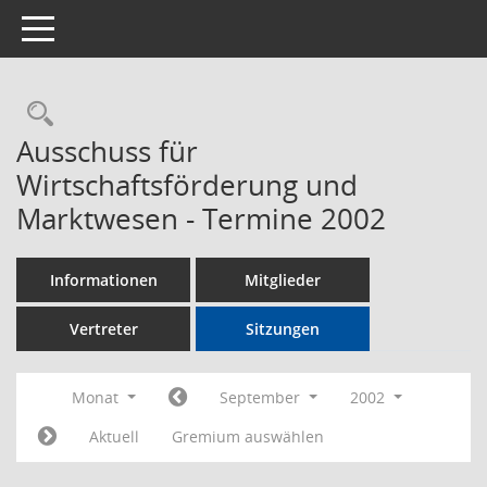
Toggle navigation
Rechercheauswahl
Ausschuss für
Wirtschaftsförderung und
Marktwesen - Termine 2002
Informationen
Mitglieder
Vertreter
Sitzungen
Monat
September
2002
Aktuell
Gremium auswählen