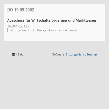
DO
19.09.2002
Ausschuss für Wirtschaftsförderung und Marktwesen
16:00-17:50 Uhr
Sitzungssaal im 1. Obergeschoss des Rathauses
(Wird in
1 Satz
Software:
Sitzungsdienst
Session