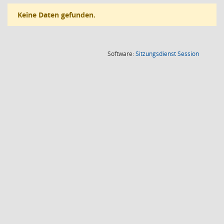
Keine Daten gefunden.
(Wird in
Software:
Sitzungsdienst
Session