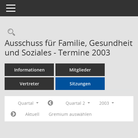
Toggle navigation
Rechercheauswahl
Ausschuss für Familie, Gesundheit
und Soziales - Termine 2003
Informationen
Mitglieder
Vertreter
Sitzungen
Quartal
Quartal 2
2003
Aktuell
Gremium auswählen