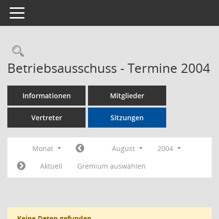
Toggle navigation
Rechercheauswahl
Betriebsausschuss - Termine 2004
Informationen
Mitglieder
Vertreter
Sitzungen
Monat
August
2004
Aktuell
Gremium auswählen
Keine Daten gefunden.