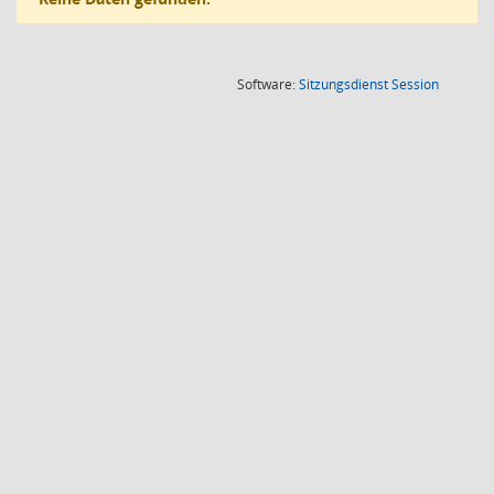
(Wird in
Software:
Sitzungsdienst
Session