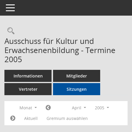
Toggle navigation
Rechercheauswahl
Ausschuss für Kultur und
Erwachsenenbildung - Termine
2005
Informationen
Mitglieder
Vertreter
Sitzungen
Monat
April
2005
Aktuell
Gremium auswählen