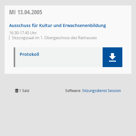
MI
13.04.2005
Ausschuss für Kultur und Erwachsenenbildung
16:30-17:45 Uhr
Sitzungssaal im 1. Obergeschoss des Rathauses
Protokoll
(Wird in
1 Satz
Software:
Sitzungsdienst
Session