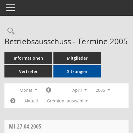
Toggle navigation
Rechercheauswahl
Betriebsausschuss - Termine 2005
Informationen
Mitglieder
Vertreter
Sitzungen
Monat
April
2005
Aktuell
Gremium auswählen
MI
27.04.2005