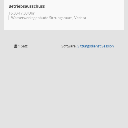
Betriebsausschuss
16:30-17:30 Uhr
Wasserwerksgebäude Sitzungsraum, Vechta
(Wird in
1 Satz
Software:
Sitzungsdienst
Session