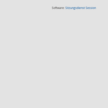
(Wird in
Software:
Sitzungsdienst
Session