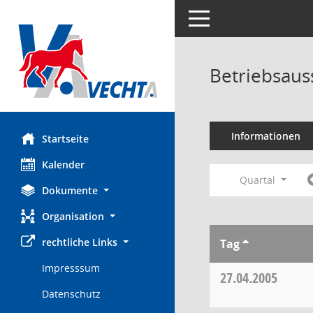
Toggle navigation
Betriebsaus
Informationen
Startseite
Kalender
Quartal
Dokumente
Organisation
rechtliche Links
Tag
Impresssum
27.04.2005
Datenschutz