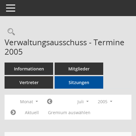
Toggle navigation
Rechercheauswahl
Verwaltungsausschuss - Termine
2005
Informationen
Mitglieder
Vertreter
Sitzungen
Monat
Juli
2005
Aktuell
Gremium auswählen