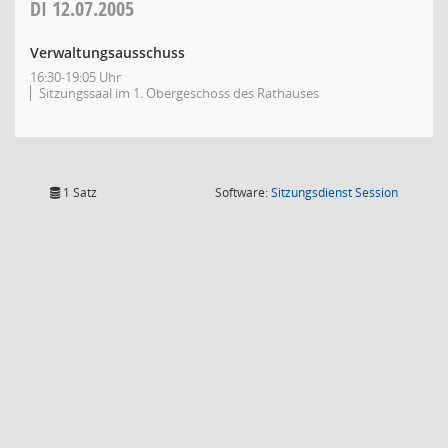
DI
12.07.2005
Verwaltungsausschuss
16:30-19:05 Uhr
Sitzungssaal im 1. Obergeschoss des Rathauses
(Wird in
1 Satz
Software:
Sitzungsdienst
Session