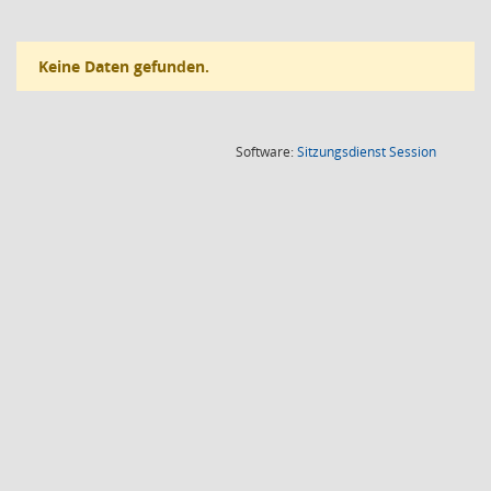
Keine Daten gefunden.
(Wird in
Software:
Sitzungsdienst
Session