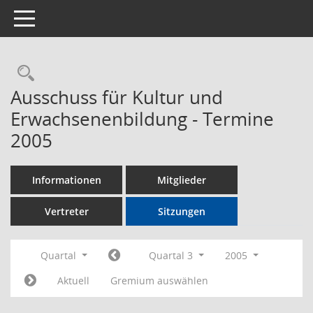
Toggle navigation
Rechercheauswahl
Ausschuss für Kultur und
Erwachsenenbildung - Termine
2005
Informationen
Mitglieder
Vertreter
Sitzungen
Quartal
Quartal 3
2005
Aktuell
Gremium auswählen