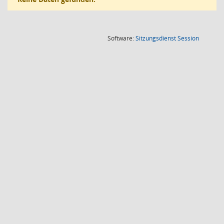
(Wird in
Software:
Sitzungsdienst
Session