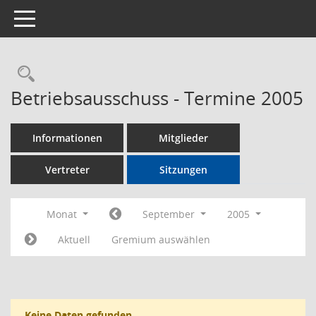
Toggle navigation
Rechercheauswahl
Betriebsausschuss - Termine 2005
Informationen
Mitglieder
Vertreter
Sitzungen
Monat
September
2005
Aktuell
Gremium auswählen
Keine Daten gefunden.