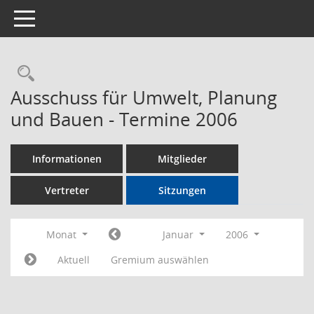
Toggle navigation
Rechercheauswahl
Ausschuss für Umwelt, Planung
und Bauen - Termine 2006
Informationen
Mitglieder
Vertreter
Sitzungen
Monat
Januar
2006
Aktuell
Gremium auswählen