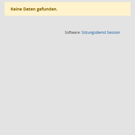
Keine Daten gefunden.
(Wird in
Software:
Sitzungsdienst
Session