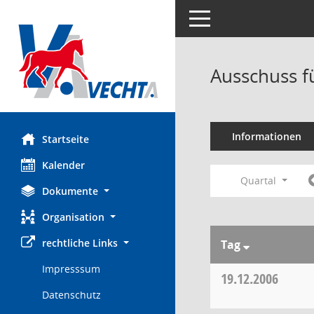
Toggle navigation
Ausschuss f
Informationen
Startseite
Kalender
Quartal
Dokumente
Organisation
rechtliche Links
Tag
Impresssum
19.12.2006
Datenschutz