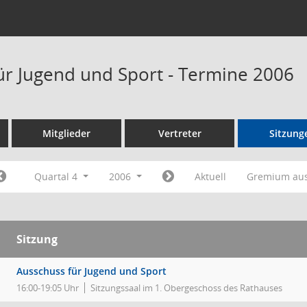
ür Jugend und Sport - Termine 2006
Mitglieder
Vertreter
Sitzung
Quartal 4
2006
Aktuell
Gremium au
Sitzung
Ausschuss für Jugend und Sport
16:00-19:05 Uhr
Sitzungssaal im 1. Obergeschoss des Rathauses