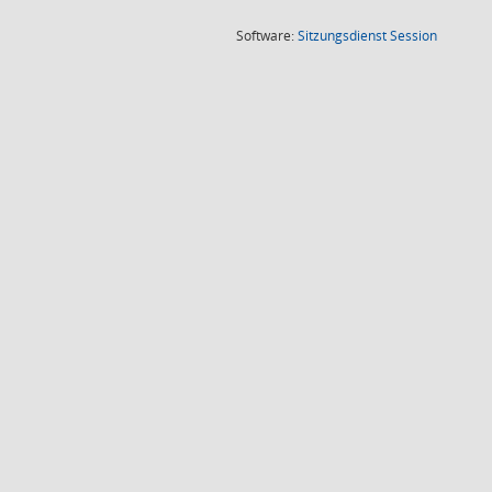
(Wird in
Software:
Sitzungsdienst
Session