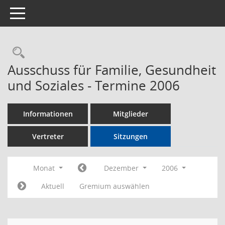
Toggle navigation
Rechercheauswahl
Ausschuss für Familie, Gesundheit
und Soziales - Termine 2006
Informationen
Mitglieder
Vertreter
Sitzungen
Monat
Dezember
2006
Aktuell
Gremium auswählen