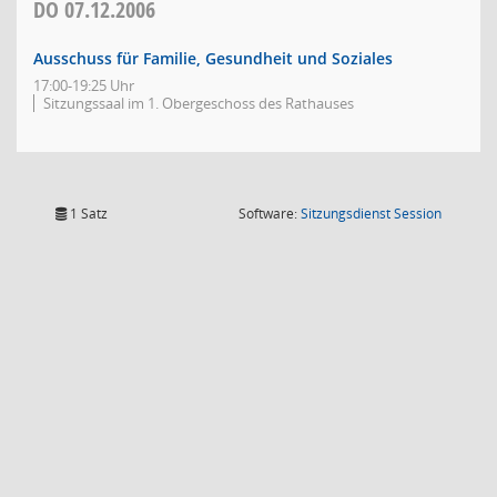
DO
07.12.2006
Ausschuss für Familie, Gesundheit und Soziales
17:00-19:25 Uhr
Sitzungssaal im 1. Obergeschoss des Rathauses
(Wird in
1 Satz
Software:
Sitzungsdienst
Session