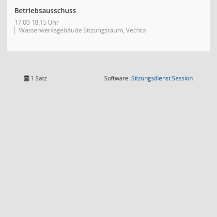
Betriebsausschuss
17:00-18:15 Uhr
Wasserwerksgebäude Sitzungsraum, Vechta
(Wird in
1 Satz
Software:
Sitzungsdienst
Session