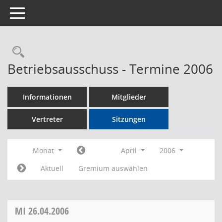
Toggle navigation
Rechercheauswahl
Betriebsausschuss - Termine 2006
Informationen
Mitglieder
Vertreter
Sitzungen
Monat
April
2006
Aktuell
Gremium auswählen
MI
26.04.2006