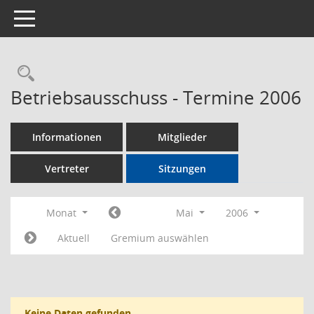
Toggle navigation
Rechercheauswahl
Betriebsausschuss - Termine 2006
Informationen
Mitglieder
Vertreter
Sitzungen
Monat
Mai
2006
Aktuell
Gremium auswählen
Keine Daten gefunden.