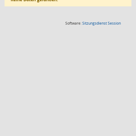
(Wird in
Software:
Sitzungsdienst
Session