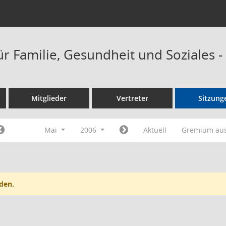
ür Familie, Gesundheit und Soziales 
Mitglieder
Vertreter
Sitzung
Mai
2006
Aktuell
Gremium au
den.