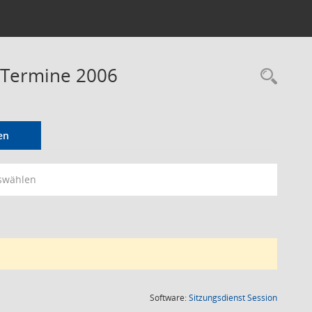
- Termine 2006
Rec
en
swählen
(Wird in
Software:
Sitzungsdienst
Session