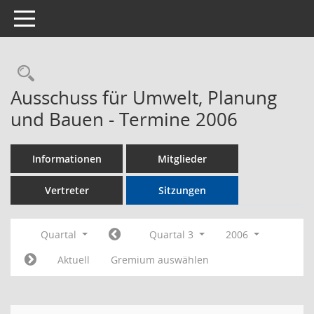
Toggle navigation
Rechercheauswahl
Ausschuss für Umwelt, Planung
und Bauen - Termine 2006
Informationen
Mitglieder
Vertreter
Sitzungen
Quartal
Quartal 3
2006
Aktuell
Gremium auswählen