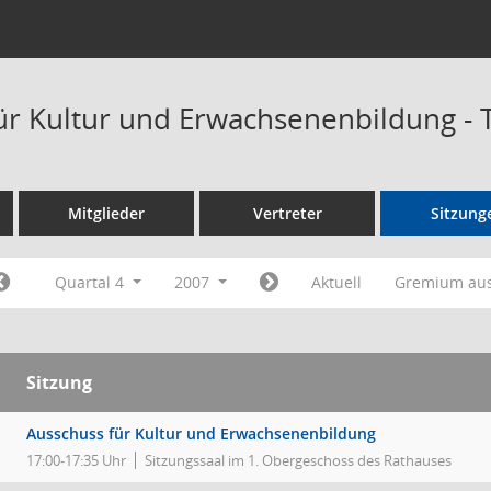
ür Kultur und Erwachsenenbildung -
Mitglieder
Vertreter
Sitzung
Quartal 4
2007
Aktuell
Gremium au
Sitzung
Ausschuss für Kultur und Erwachsenenbildung
17:00-17:35 Uhr
Sitzungssaal im 1. Obergeschoss des Rathauses