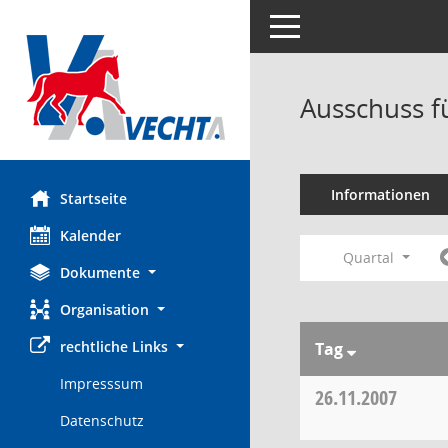
Toggle navigation
Ausschuss f
Informationen
Startseite
Kalender
Quartal
Dokumente
Organisation
rechtliche Links
Tag
Impresssum
26.11.2007
Datenschutz