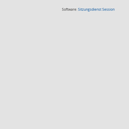
(Wird in
Software:
Sitzungsdienst
Session