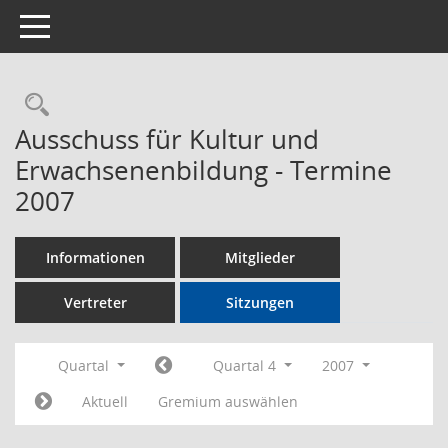
Toggle navigation
Rechercheauswahl
Ausschuss für Kultur und
Erwachsenenbildung - Termine
2007
Informationen
Mitglieder
Vertreter
Sitzungen
Quartal
Quartal 4
2007
Aktuell
Gremium auswählen