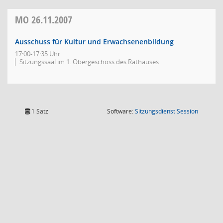
MO
26.11.2007
Ausschuss für Kultur und Erwachsenenbildung
17:00-17:35 Uhr
Sitzungssaal im 1. Obergeschoss des Rathauses
(Wird in
1 Satz
Software:
Sitzungsdienst
Session