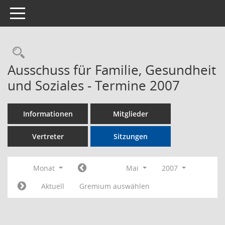
Toggle navigation
Rechercheauswahl
Ausschuss für Familie, Gesundheit
und Soziales - Termine 2007
Informationen
Mitglieder
Vertreter
Sitzungen
Monat
Mai
2007
Aktuell
Gremium auswählen