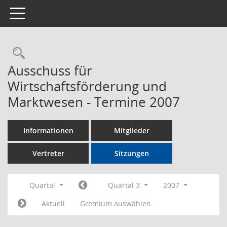
Toggle navigation
Rechercheauswahl
Ausschuss für
Wirtschaftsförderung und
Marktwesen - Termine 2007
Informationen
Mitglieder
Vertreter
Sitzungen
Quartal
Quartal 3
2007
Aktuell
Gremium auswählen