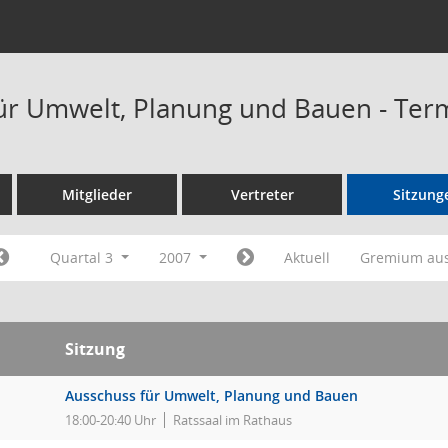
ür Umwelt, Planung und Bauen - Ter
Mitglieder
Vertreter
Sitzung
Quartal 3
2007
Aktuell
Gremium au
Sitzung
Ausschuss für Umwelt, Planung und Bauen
18:00-20:40 Uhr
Ratssaal im Rathaus