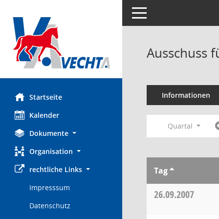
Toggle navigation
Ausschuss f
Informationen
Startseite
Kalender
Quartal
Dokumente
Organisation
rechtliche Links
Tag
Impresssum
26.09.2007
Datenschutz