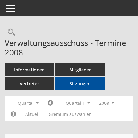
Toggle navigation
Rechercheauswahl
Verwaltungsausschuss - Termine
2008
Informationen
Mitglieder
Vertreter
Sitzungen
Quartal
Quartal 1
2008
Aktuell
Gremium auswählen