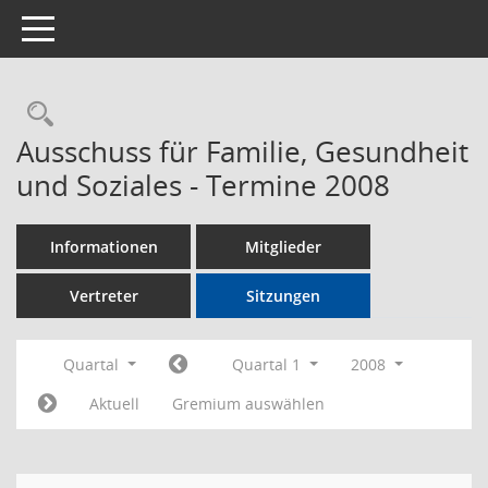
Toggle navigation
Rechercheauswahl
Ausschuss für Familie, Gesundheit
und Soziales - Termine 2008
Informationen
Mitglieder
Vertreter
Sitzungen
Quartal
Quartal 1
2008
Aktuell
Gremium auswählen