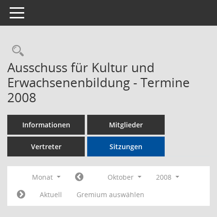
Toggle navigation
Rechercheauswahl
Ausschuss für Kultur und
Erwachsenenbildung - Termine
2008
Informationen
Mitglieder
Vertreter
Sitzungen
Monat
Oktober
2008
Aktuell
Gremium auswählen