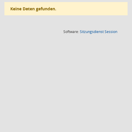
Keine Daten gefunden.
(Wird in
Software:
Sitzungsdienst
Session