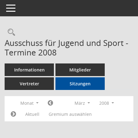
Toggle navigation
Rechercheauswahl
Ausschuss für Jugend und Sport -
Termine 2008
Informationen
Mitglieder
Vertreter
Sitzungen
Monat
März
2008
Aktuell
Gremium auswählen