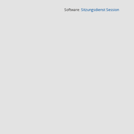
(Wird in
Software:
Sitzungsdienst
Session