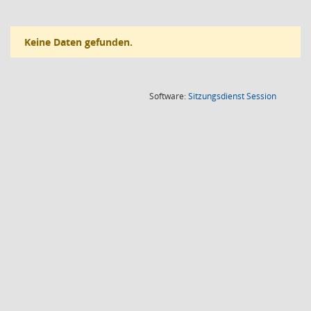
Keine Daten gefunden.
(Wird in
Software:
Sitzungsdienst
Session