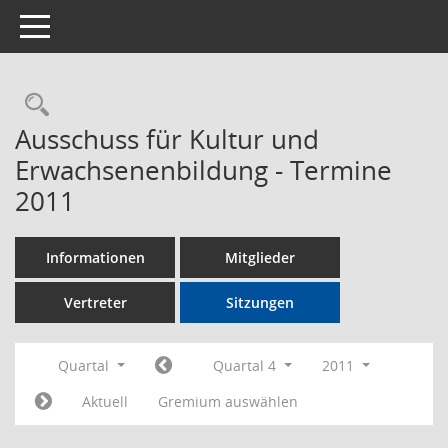
Toggle navigation
Rechercheauswahl
Ausschuss für Kultur und
Erwachsenenbildung - Termine
2011
Informationen
Mitglieder
Vertreter
Sitzungen
Quartal
Quartal 4
2011
Aktuell
Gremium auswählen