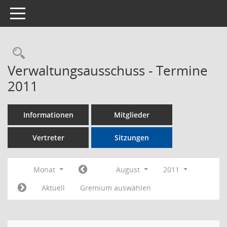
Toggle navigation
Rechercheauswahl
Verwaltungsausschuss - Termine
2011
Informationen
Mitglieder
Vertreter
Sitzungen
Monat
August
2011
Aktuell
Gremium auswählen